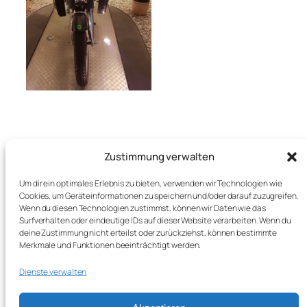
Zustimmung verwalten
Um dir ein optimales Erlebnis zu bieten, verwenden wir Technologien wie
Cookies, um Geräteinformationen zu speichern und/oder darauf zuzugreifen.
Wenn du diesen Technologien zustimmst, können wir Daten wie das
Links
Surfverhalten oder eindeutige IDs auf dieser Website verarbeiten. Wenn du
DDR FAHRZEUGE
deine Zustimmung nicht erteilst oder zurückziehst, können bestimmte
DSGVO
Merkmale und Funktionen beeinträchtigt werden.
IMPRESSUM
OSTFAHRZEUGE
Dienste verwalten